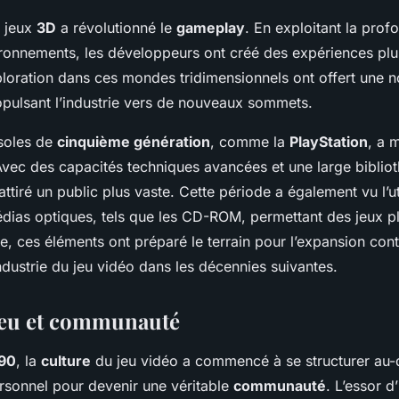
s jeux
3D
a révolutionné le
gameplay
. En exploitant la prof
ronnements, les développeurs ont créé des expériences plu
xploration dans ces mondes tridimensionnels ont offert une 
propulsant l’industrie vers de nouveaux sommets.
nsoles de
cinquième génération
, comme la
PlayStation
, a 
 Avec des capacités techniques avancées et une large bibliot
ttiré un public plus vaste. Cette période a également vu l’ut
dias optiques, tels que les CD-ROM, permettant des jeux pl
, ces éléments ont préparé le terrain pour l’expansion cont
industrie du jeu vidéo dans les décennies suivantes.
jeu et communauté
90
, la
culture
du jeu vidéo a commencé à se structurer au-
rsonnel pour devenir une véritable
communauté
. L’essor d