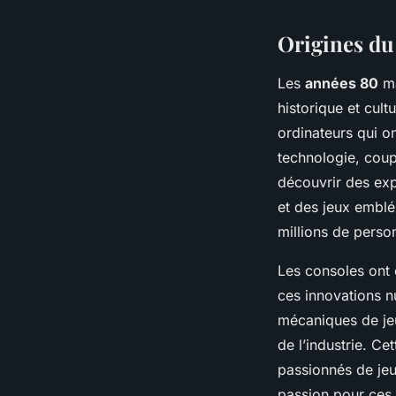
Origines du
Les
années 80
ma
historique et cul
ordinateurs qui o
technologie, coup
découvrir des exp
et des jeux emb
millions de perso
Les consoles ont
ces innovations 
mécaniques de jeu
de l’industrie. Ce
passionnés de jeu
passion pour ces 