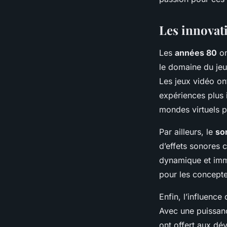
Les innovat
Les
années 80
on
le domaine du je
Les jeux vidéo on
expériences plus 
mondes virtuels p
Par ailleurs, le
so
d’effets sonores 
dynamique et imme
pour les concepte
Enfin, l’influenc
Avec une puissan
ont offert aux dé