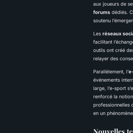
aux joueurs de se
forums
dédiés. Ce
soutenu l’émergen
Les
réseaux soci
facilitant l’échan
outils ont créé de
relayer des consei
Parallèlement, l’
e
événements intern
large, l’e-sport 
renforcé la notio
professionnelles 
en un phénomène 
Nouvelles t