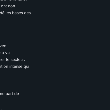
s ont non
eté les bases des
avec
e a vu
r le secteur.
tion intense qui
me part de