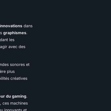
innovations
dans
es
graphismes
.
dant les
ragir avec des
andes sonores et
ère plus
lités créatives
eur du gaming
.
s, ces machines
u innovants et