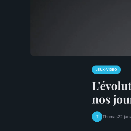
JEUX-VIDEO
L'évolu
nos jou
T
Thomas
22 jan