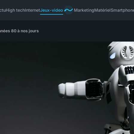
ctu
High tech
Internet
Jeux-video
Marketing
Matériel
Smartphon
nnées 80 à nos jours