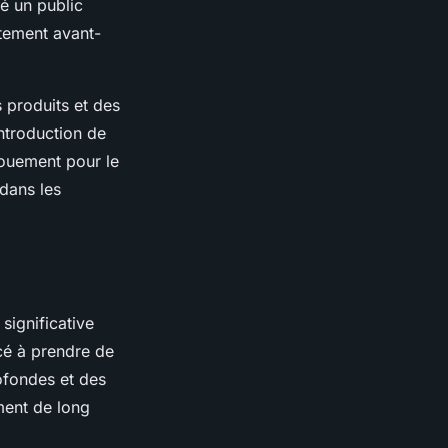
ré un public
itement avant-
s produits et des
ntroduction de
gouement pour le
 dans les
significative
é à prendre de
rofondes et des
ment de long