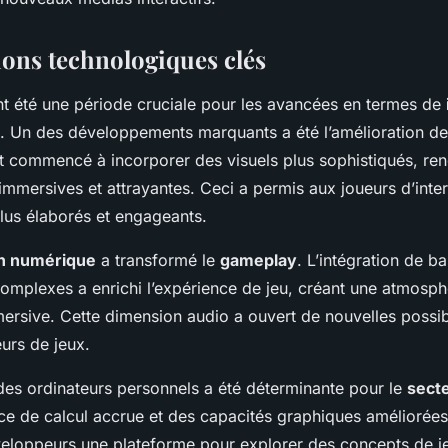
ions technologiques clés
t été une période cruciale pour les avancées en termes de
u. Un des développements marquants a été l’amélioration d
t commencé à incorporer des visuels plus sophistiqués, ren
immersives et attrayantes. Ceci a permis aux joueurs d’inte
lus élaborés et engageants.
n numérique
a transformé le
gameplay
. L’intégration de b
complexes a enrichi l’expérience de jeu, créant une atmosph
rsive. Cette dimension audio a ouvert de nouvelles possibi
urs de jeux.
e des ordinateurs personnels a été déterminante pour le
sect
ce de calcul accrue et des capacités graphiques améliorée
veloppeurs une plateforme pour explorer des concepts de je