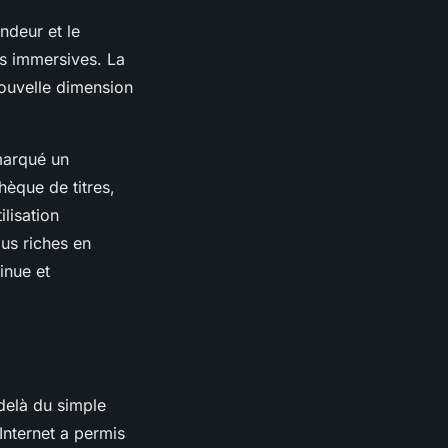
ondeur et le
s immersives. La
nouvelle dimension
marqué un
hèque de titres,
ilisation
us riches en
inue et
delà du simple
’Internet a permis