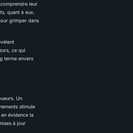
e comprendre leur
ts, quant à eux,
 pour grimper dans
évèlent
eurs, ce qui
ong terme envers
joueurs. Un
énements stimule
t en évidence la
ises à jour