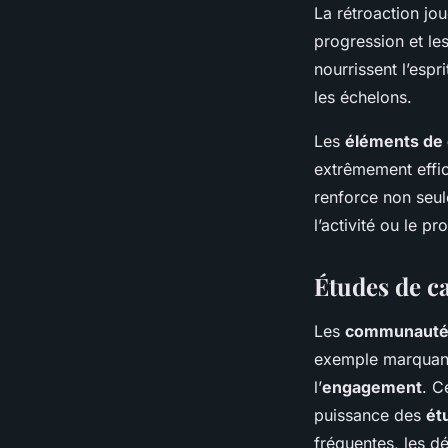
La rétroaction jo
progression et les
nourrissent l’esp
les échelons.
Les
éléments de 
extrêmement effica
renforce non seul
l’activité ou le pro
Études de c
Les
communautés
exemple marquant 
l’
engagement
. C
puissance des
ét
fréquentes, les dé