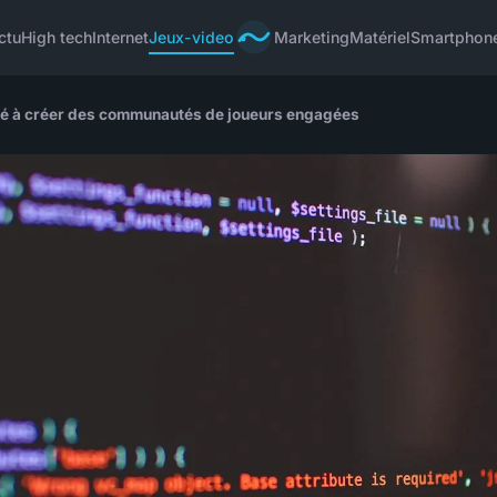
ctu
High tech
Internet
Jeux-video
Marketing
Matériel
Smartphon
dé à créer des communautés de joueurs engagées