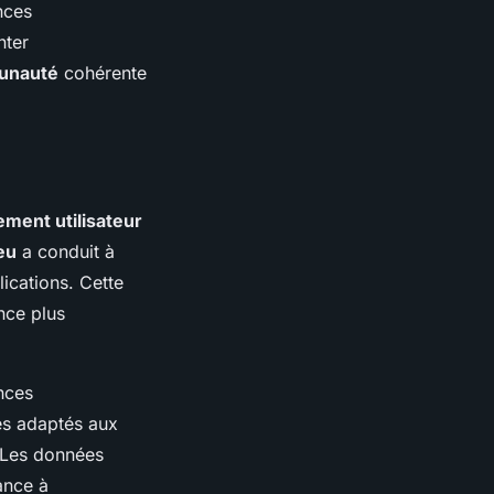
nces
nter
unauté
cohérente
ment utilisateur
eu
a conduit à
ications. Cette
nce plus
nces
es adaptés aux
. Les données
ance à