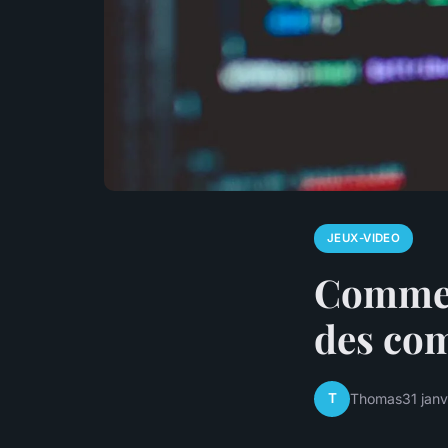
JEUX-VIDEO
Comment
des co
T
Thomas
31 jan