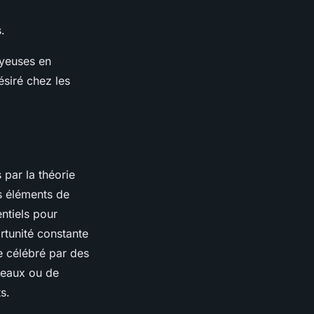
.
uyeuses en
ésiré chez les
par la théorie
es éléments de
ntiels pour
rtunité constante
re célébré par des
veaux ou de
s.