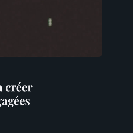
 créer
gagées