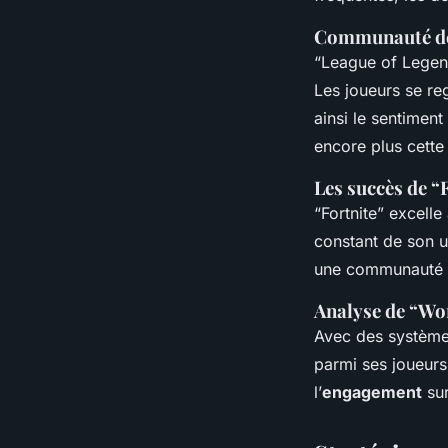
Communauté de 
“League of Legend
Les joueurs se r
ainsi le sentimen
encore plus cett
Les succès de “
“Fortnite” excell
constant de son 
une communauté a
Analyse de “Wor
Avec des systèmes
parmi ses joueurs.
l’
engagement
sur