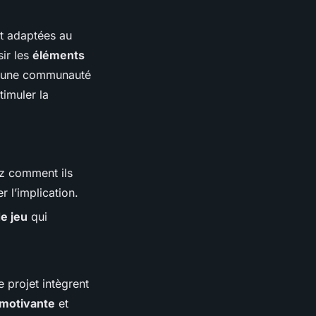
et adaptées au
sir les
éléments
s une communauté
timuler la
iez comment ils
r l’implication.
e jeu
qui
 projet intègrent
motivante
et