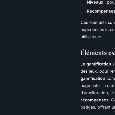
Niveaux
: pour
Récompense
Ces éléments son
expériences inter
utilisateurs.
Éléments ess
La
gamification
s
des jeux, pour ren
gamification
comm
augmenter la moti
d’amélioration, et
récompenses
. C
badges, offrant u