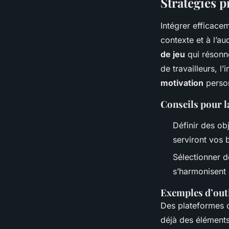
Stratégies p
Intégrer efficace
contexte et à l’au
de jeu
qui résonne
de travailleurs, l
motivation
person
Conseils pour 
Définir des obj
serviront vos b
Sélectionner 
s’harmonisent a
Exemples d’outi
Des plateformes c
déjà des éléments